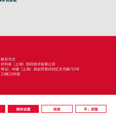
ie 的使用。
联系方式
好利安（上海）制药技术有限公司
地址：中国（上海）自由贸易试验区东方路710号
22楼2206室
保存设置
拒绝
不，调整
条款与条件
隐私政策