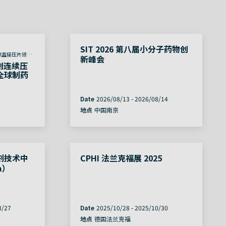
SIT 2026 第八届小分子药物创
在连续直接压片领域
新峰会
和成本效益
创连续压
全球制药
Date
2026/08/13
-
2026/08/14
地点
中国南京
剂技术中
CPHI 法兰克福展 2025
a）
3/27
Date
2025/10/28
-
2025/10/30
地点
德国法兰克福