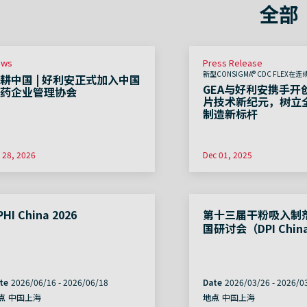
全部
ews
Press Release
新型CONSIGMA® CDC FLEX
耕中国 | 好利安正式加入中国
实现了前所未有的灵活性、简易性
GEA与好利安携手开
药企业管理协会
片技术新纪元，树立
制造新标杆
l 28, 2026
Dec 01, 2025
PHI China 2026
第十三届干粉吸入制
国研讨会（DPI Chin
te
2026/06/16
-
2026/06/18
Date
2026/03/26
-
2026/0
点
中国上海
地点
中国上海