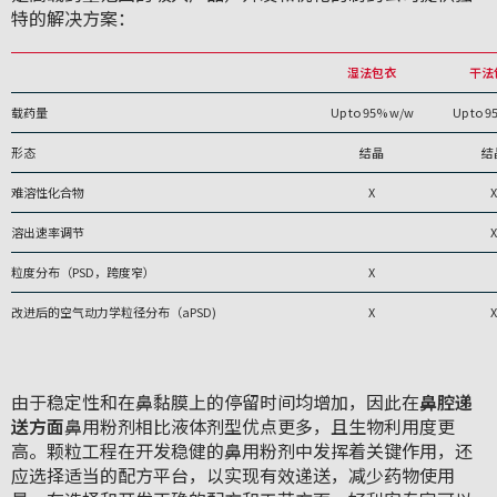
特的解决方案：
湿法包衣
干法
载药量
Up to 95% w/w
Up to 9
形态
结晶
结
难溶性化合物
X
X
溶出速率调节
X
粒度分布（PSD，跨度窄）
X
改进后的空气动力学粒径分布（aPSD)
X
X
由于稳定性和在鼻黏膜上的停留时间均增加，因此在
鼻腔递
送方面
鼻用粉剂相比液体剂型优点更多，且生物利用度更
高。颗粒工程在开发稳健的鼻用粉剂中发挥着关键作用，还
应选择适当的配方平台，以实现有效递送，减少药物使用