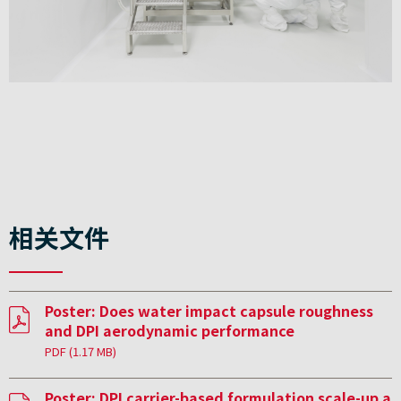
相关文件
Poster: Does water impact capsule roughness
and DPI aerodynamic performance
PDF
(1.17 MB)
Poster: DPI carrier-based formulation scale-up a