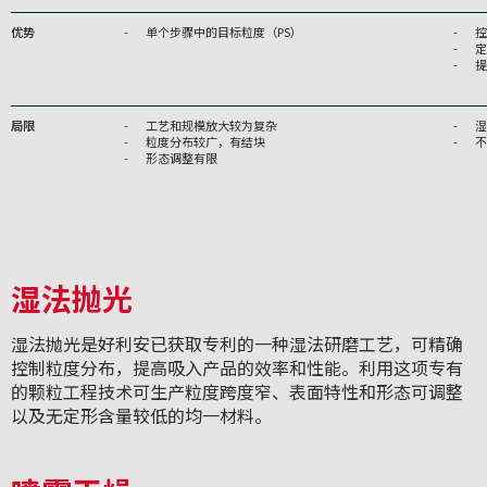
优势
单个步骤中的目标粒度（PS）
控
定
提
局限
工艺和规模放大较为复杂
湿
粒度分布较广，有结块
不
形态调整有限
湿法抛光
湿法抛光是好利安已获取专利的一种湿法研磨工艺，可精确
控制粒度分布，提高吸入产品的效率和性能。利用这项专有
的颗粒工程技术可生产粒度跨度窄、表面特性和形态可调整
以及无定形含量较低的均一材料。