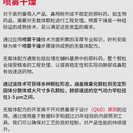
喷雾干燥
对于高剂量吸入产品、鼻用粉剂或不稳定的原料药，如生物
药品，需要对无载体颗粒进行工程处理。喷雾干燥是一种经
验证的成熟技术，足以满足这些类型的需求。
通过应用
喷雾干燥
技术方面积累的深厚专业知识，好利安能
够为单个
喷雾干燥
步骤提供成熟的无载体配方。
无载体配方通常包括包埋在辅料基质中的原料药，整个颗粒
会接受精准的工程处理，以提高稳定性和实现向肺部或鼻腔
有效递送药物。
通过该技术可获得多种颗粒形态，涵盖微囊化颗粒到无定形
固体分散体或大尺寸多孔颗粒，肺部递送的空气动力学粒径
在1-5 µm之间。
无载体配方的开发离不开对质量源于设计
（QbD）原则
的应
用。通过使用基于数据科学和超过25年经验的内部预测工
具，我们可以确保对工艺的良好控制，对产品性能的持续提
升。